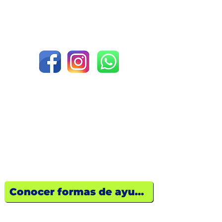
Donde tu corazón actúa,
una
vida se transforma.
¿Quieres ayudar?
Descubre cómo tu empresa o tú
pueden marcar la diferencia hoy
mismo.
Conocer formas de ayuda