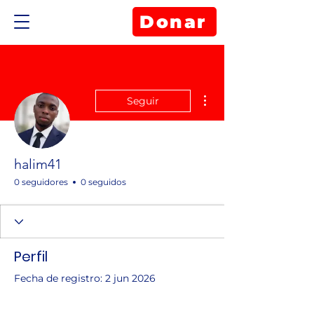
Donar
Más acciones
Seguir
halim41
0 seguidores
0 seguidos
Perfil
Fecha de registro: 2 jun 2026