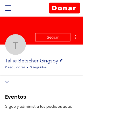
Donar
Más acciones
Seguir
Tallie Betscher Grigsby
Escritor
Tallie Betscher Grigsby
0 seguidores
0 seguidos
Eventos
Sigue y administra tus pedidos aquí.