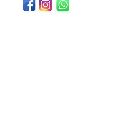
¿Quieres ayudar?
Descubre cómo tu empresa o tú
pueden marcar la diferencia hoy
mismo.
Conocer formas de ayuda
FUNDACIÓN JOHN DOUGLAS A.C.
Dirección:
Carretera Nacional Km. 265 Col.
Los Cristales, Monterrey, N.L. C.P. 64985