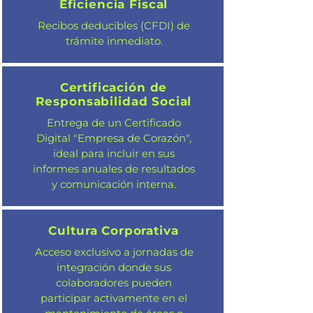
Eficiencia Fiscal
Recibos deducibles (CFDI) de
trámite inmediato.
Certificación de
Responsabilidad Social
Entrega de un Certificado
Digital "Empresa de Corazón",
ideal para incluir en sus
informes anuales de resultados
y comunicación interna.
Cultura Corporativa
Acceso exclusivo a jornadas de
integración donde sus
colaboradores pueden
participar activamente en el