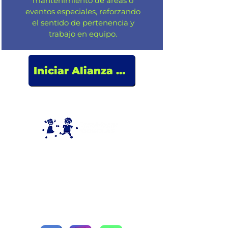
mantenimiento de áreas o
eventos especiales, reforzando
el sentido de pertenencia y
trabajo en equipo.
Iniciar Alianza Corporativa
Donde tu corazón actúa,
una
vida se transforma.